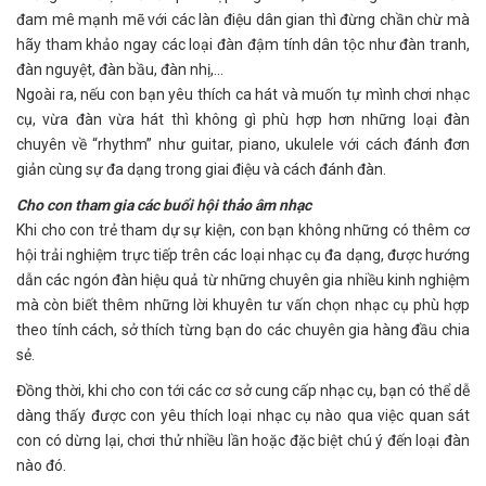
đam mê mạnh mẽ với các làn điệu dân gian thì đừng chần chừ mà
hãy tham khảo ngay các loại đàn đậm tính dân tộc như đàn tranh,
đàn nguyệt, đàn bầu, đàn nhị,...
Ngoài ra, nếu con bạn yêu thích ca hát và muốn tự mình chơi nhạc
cụ, vừa đàn vừa hát thì không gì phù hợp hơn những loại đàn
chuyên về “rhythm” như guitar, piano, ukulele với cách đánh đơn
giản cùng sự đa dạng trong giai điệu và cách đánh đàn.
Cho con tham gia các buổi hội thảo âm nhạc
Khi cho con trẻ tham dự sự kiện, con bạn không những có thêm cơ
hội trải nghiệm trực tiếp trên các loại nhạc cụ đa dạng, được hướng
dẫn các ngón đàn hiệu quả từ những chuyên gia nhiều kinh nghiệm
mà còn biết thêm những lời khuyên tư vấn chọn nhạc cụ phù hợp
theo tính cách, sở thích từng bạn do các chuyên gia hàng đầu chia
sẻ.
Đồng thời, khi cho con tới các cơ sở cung cấp nhạc cụ, bạn có thể dễ
dàng thấy được con yêu thích loại nhạc cụ nào qua việc quan sát
con có dừng lại, chơi thử nhiều lần hoặc đặc biệt chú ý đến loại đàn
nào đó.