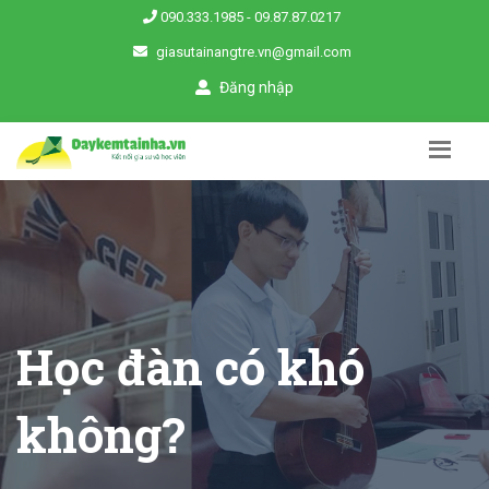
090.333.1985
-
09.87.87.0217
giasutainangtre.vn@gmail.com
Đăng nhập
Học đàn có khó
không?