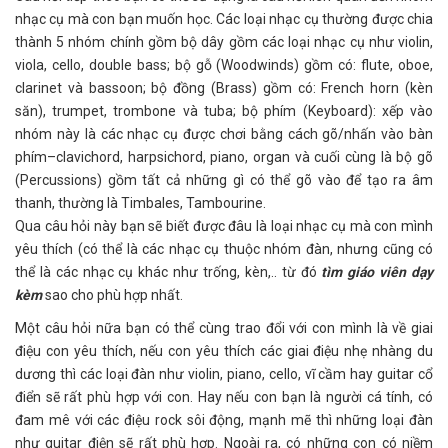
nhạc cụ mà con bạn muốn học. Các loại nhạc cụ thường được chia
thành 5 nhóm chính gồm bộ dây gồm các loại nhạc cụ như violin,
viola, cello, double bass; bộ gỗ (Woodwinds) gồm có: flute, oboe,
clarinet và bassoon; bộ đồng (Brass) gồm có: French horn (kèn
săn), trumpet, trombone và tuba; bộ phím (Keyboard): xếp vào
nhóm này là các nhạc cụ được chơi bằng cách gõ/nhấn vào bàn
phím–clavichord, harpsichord, piano, organ và cuối cùng là bộ gõ
(Percussions) gồm tất cả những gì có thể gõ vào để tạo ra âm
thanh, thường là Timbales, Tambourine.
Qua câu hỏi này bạn sẽ biết được đâu là loại nhạc cụ mà con mình
yêu thích (có thể là các nhạc cụ thuộc nhóm đàn, nhưng cũng có
thể là các nhạc cụ khác như trống, kèn,.. từ đó
tìm giáo viên dạy
kèm
sao cho phù hợp nhất.
Một câu hỏi nữa bạn có thể cùng trao đổi với con mình là về giai
điệu con yêu thích, nếu con yêu thích các giai điệu nhẹ nhàng du
dương thì các loại đàn như violin, piano, cello, vĩ cầm hay guitar cổ
điển sẽ rất phù hợp với con. Hay nếu con bạn là người cá tính, có
đam mê với các điệu rock sôi động, mạnh mẽ thì những loại đàn
như guitar điện sẽ rất phù hợp. Ngoài ra, có những con có niềm