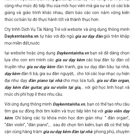
cũng như mức độ tiếp thu của mỗi học viên mà gia sư sẽ có các bài
giảng và giáo trình khác nhau, đảm bảo các con nắm vững kiến
thức cơ bản từ đó thực hành tốt và thành thục hơn.
Cty tnhh Dịch Vụ Tài Năng Trẻ với website và ứng dụng thông minh
Daykemtainha.vn
tự hào với đội ngũ
gia sư dạy đàn
giỏi trên khắp
mọi miền đất,nước.
tại website hoặc ứng dụng
Daykemtainha.vn
bạn sẽ dễ dàng chọn
lựa cho con em mình các
gia sư dạy kèm
các loại đàn từ đàn cổ
truyền như
gia sư dạy kèm
đàn tranh, gia sư dạy đàn bầu tại nhà,
dạy kèm
đàn tì bà, gia sư đàn nguyệt,.. cho tới các loại nhạc cụ hiện
đại như dạy
đàn piano tại nhà
cho mọi lứa tuổi,
gia sư đàn organ,
dạy kèm đàn guitar, gia sư violin tại gia,
... với giờ học linh hoạt và
mức chi phí hợp lí theo nhu cầu.
Với ứng dụng thông minh
Daykemtainha.vn
, bạn có thể tạo nhu cầu
tìm gia sư đồng thời tìm kiếm và trực tiếp liên hệ với
giáo viên dạy
kèm
. Chỉ bằng các từ khóa môn học đơn giản như: “ đàn organ”,
“đàn violin”, “đàn piano”,... sau đó chọn tìm kiếm, bạn đã có thể tiếp
cận cùng hàng trăm
gia sư dạy kèm đàn tại nhà
phong phú, chuyên