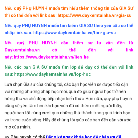
Nếu quý PHỤ HUYNH muốn tìm hiểu thêm thông tin của GIA SƯ
thì có thể đến với link sau:
https://www.daykemtainha.vn/gia-su
Nếu quý PHỤ HUYNH muốn tìm kiếm GIA SƯ theo yêu cầu có thể
nhấp link sau:
https://www.daykemtainha.vn/tim-gia-su
Nếu quý PHỤ HUYNH cần thêm sự tư vấn đến từ
Daykemtainha.vn có thể đến với link
này:
https://www.daykemtainha.vn/lien-he
Nếu các bạn GIA SƯ muốn tìm lớp để dạy có thể đến với link
sau:
https://www.daykemtainha.vn/lop-hoc
Lựa chọn Gia sư của chúng tôi, các bạn học viên sẽ được tiếp cận
với những phương pháp học mới, qua đó giúp người học trở nên
hứng thú và chủ động tiếp nhận kiến thức. Hơn nữa, quý phụ huynh
cũng sẽ yên tâm hơn khi học viên đã có thêm một người thầy,
người bạn tốt cùng vượt qua những thử thách trong quá trình học
và trong cuộc sống. Hãy để chúng tôi giúp các bạn đến gần với ước
mơ của mình.
=> Phụ huynh có thể
Đăng ký ngay khóa học để nhận ưu đãi