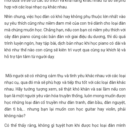
mỗi đứa trẻ sẽ có các sở thích và khả năng khác nhau từ đó sẽ phù
hợp với các loại nhạc cụ khác nhau.
Nhìn chung, việc học đàn có khó hay không phụ thuộc lớn nhất vào
sự yêu thích cũng như niềm đam mê của con trẻ dành cho loại đàn
mà chúng muốn học. Chẳng hạn, nếu con bạn có niềm yêu thích với
cây đàn piano cùng các bản đàn với giai điệu du dương, thì dù quá
trình luyện ngón, hay tập bài, dịch bản nhạc khi học piano có dài và
khó như thế nào con cũng sẽ kiên trì vượt qua cùng sự khích lệ và
hỗ trợ tận tâm từ người dạy.
Mỗi người sẽ có những cảm thụ và tình yêu khác nhau với các loại
nhạc cụ, qua đó mà sẽ phù hợp và tiếp thu tốt với các loại đàn khác
nhau. Hãy tưởng tượng xem, sẽ thật khó khăn và sai lầm nếu con
bạn là một người yêu văn hóa truyền thống, luôn mong muốn được
học những loại đàn cổ truyền như đàn tranh, đàn bầu, đàn nguyệt,
đàn tì bà,... nhưng bạn lại muốn con học guitar hay violin, phải
không nào?
Có thể thấy rằng, không gì tuyệt hơn khi được học loại đàn mình