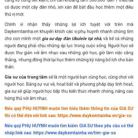
có được một cây đàn nhỏ, xin xắn để bắt đầu học thêm một điều
thú vị mới.
Chính vì nhận thấy những lợi ích tuyệt vời trên mà
Daykemtainha.vn khuyến khích các vị phụ huynh nhanh chóng tìm
cho con mình một
gia sư dạy đàn Ukulele tại nhà
, và kể cả những
người đang phải chịu những áp lực trong cuộc sống. Người học sẽ
được thư giản với âm nhạc sau những giờ học, giờ làm việc căng
thẳng, nhưng đồng thời lại học thêm những kỹ năng bổ ích cho bản
thân.
Gia sư của trung tâm
sẽ là một người bạn cùng học, cùng chơi với
người học. Bằng sự vui vẻ, hoạt bát và phương pháp dạy linh hoạt,
gia sư sẽ giúp người học tiếp thu kiến thức nhanh chóng, nâng cao
hứng thú với âm nhạc.
Nếu quý PHỤ HUYNH muốn tìm hiểu thêm thông tin của GIA SƯ
thì có thể đến với link sau:
https://www.daykemtainha.vn/gia-su
Nếu quý PHỤ HUYNH muốn tìm kiếm GIA SƯ theo yêu cầu có thể
nhấp link sau:
https://www.daykemtainha.vn/tim-gia-su