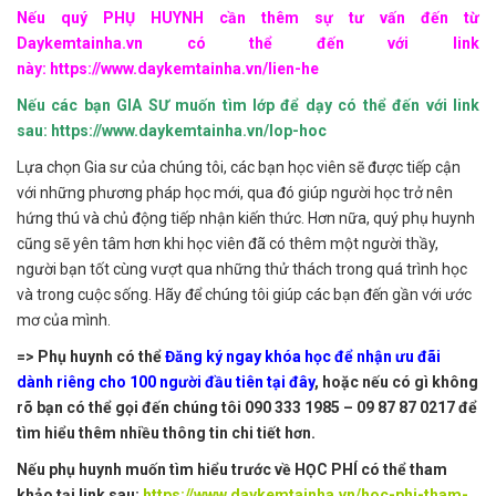
Nếu quý PHỤ HUYNH cần thêm sự tư vấn đến từ
Daykemtainha.vn có thể đến với link
này:
https://www.daykemtainha.vn/lien-he
Nếu các bạn GIA SƯ muốn tìm lớp để dạy có thể đến với link
sau:
https://www.daykemtainha.vn/lop-hoc
Lựa chọn Gia sư của chúng tôi, các bạn học viên sẽ được tiếp cận
với những phương pháp học mới, qua đó giúp người học trở nên
hứng thú và chủ động tiếp nhận kiến thức. Hơn nữa, quý phụ huynh
cũng sẽ yên tâm hơn khi học viên đã có thêm một người thầy,
người bạn tốt cùng vượt qua những thử thách trong quá trình học
và trong cuộc sống. Hãy để chúng tôi giúp các bạn đến gần với ước
mơ của mình.
=> Phụ huynh có thể
Đăng ký ngay khóa học để nhận ưu đãi
dành riêng cho 100 người đầu tiên tại đây
,
hoặc nếu có gì không
rõ bạn có thể gọi đến chúng tôi
090 333 1985 – 09 87 87 0217
để
tìm hiểu thêm nhiều thông tin chi tiết hơn.
Nếu phụ huynh muốn tìm hiểu trước về HỌC PHÍ có thể tham
khảo tại link sau:
https://www.daykemtainha.vn/hoc-phi-tham-