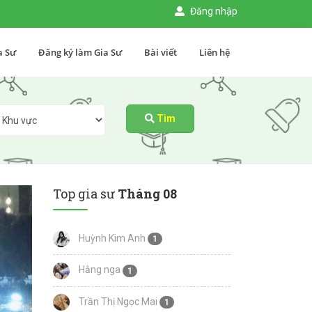
Đăng nhập
a Sư
Đăng ký làm Gia Sư
Bài viết
Liên hệ
Tìm
Top gia sư
Tháng 08
Huỳnh Kim Anh
1
Hằng nga
1
Trần Thị Ngọc Mai
1