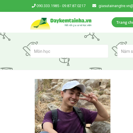
090.333.1985
-
09.87.87.0217
giasutainangtre.vn
Trang ch