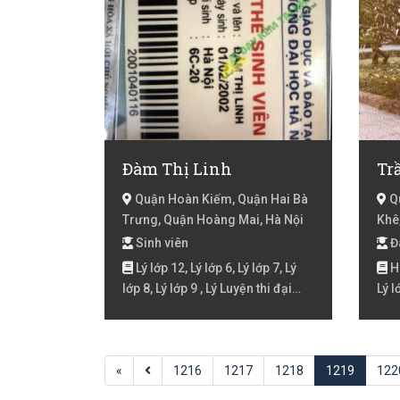
Đàm Thị Linh
Tr
Quận Hoàn Kiếm, Quận Hai Bà
Qu
Trưng, Quận Hoàng Mai, Hà Nội
Khê
Sinh viên
Đã
Lý lớp 12, Lý lớp 6, Lý lớp 7, Lý
Hó
lớp 8, Lý lớp 9 , Lý Luyện thi đại
Lý l
học, Maths, Tiếng Anh, Tiếng Anh
7, L
Giao tiếp, Tiếng Anh Lớp 1, Tiếng
đại 
Anh Lớp 10, Tiếng Anh lớp 11,
Việt
«
Tiếng Anh lớp 12, Tiếng Anh Lớp
1216
1217
1218
1219
Việt
122
2, Tiếng Anh lớp 3, Tiếng Anh lóp
Toán