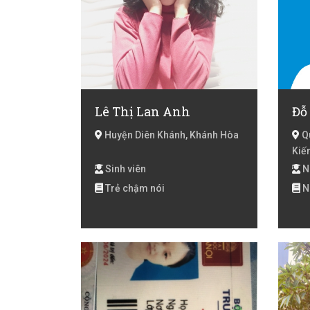
Lê Thị Lan Anh
Đỗ
Huyện Diên Khánh, Khánh Hòa
Qu
Kiế
Trư
Sinh viên
N
Tha
Trẻ chậm nói
N