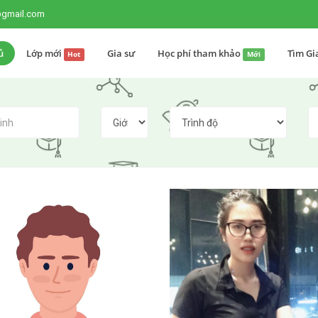
@gmail.com
ủ
Lớp mới
Gia sư
Học phí tham khảo
Tìm Gi
Hot
Mới