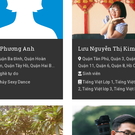
 Phương Anh
ận Ba Đình, Quận Hoàn
Quận Tân Phú, Quận 3, Quận
m, Quận Tây Hồ, Quận Hai Bà
Quận 11, Quận 6, Quận 8, Hồ 
ng, Quận Hoàng Mai, Quận
Minh
ghề tự do
Sinh viên
nh Xuân, Hà Nội
hảy Sexy Dance
Tiếng Việt Lớp 1, Tiếng Việt
2, Tiếng Việt lớp 3, Tiếng Việt
4, Toán Lớp 2, Toán lớp 3