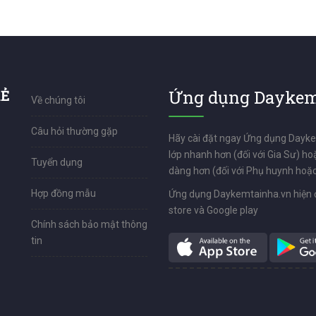
 lớp 6, Toán lớp 7, Toán lớp 8
RẺ
Ứng dụng Daykem
Về chúng tôi
Câu hỏi thường gặp
Hãy cài đặt ngay Ứng dụng Dayk
lớp nhanh hơn (đối với Gia Sư) ho
Tuyển dụng
dàng hơn (đối với Phụ huynh hoặc
Hợp đồng mẫu
Ứng dụng Daykemtainha.vn hiện 
store và Google play
Chính sách bảo mật thông
tin