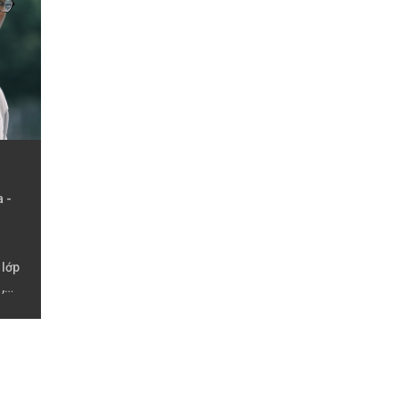
 -
 lớp
,