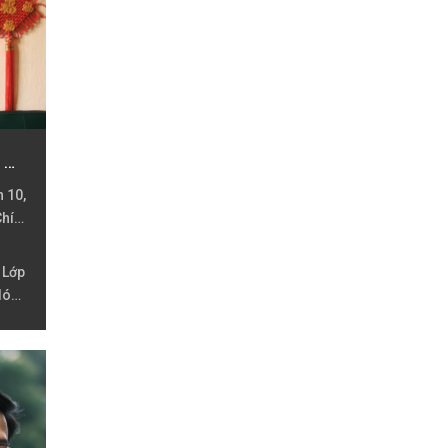
Lưu Nguyễn Thị Kim Cương
 10,
Chí
 Lớp
 lóp