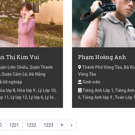
ần Thị Kim Vui
Phạm Hoàng Anh
ận Liên Chiểu, Quận Thanh
Thành Phố Vũng Tầu, Bà Rịa
, Quận Cẩm Lệ, Đà Nẵng
Vũng Tàu
 tốt nghiệp
Sinh viên
a lớp 8, Hóa lớp 9 , Lý Lớp 10,
Tiếng Anh Lớp 1, Tiếng Anh
ớp 11, Lý lớp 12, Lý lớp 6, Lý lớp
6, Tiếng Anh lớp 9 , Toán Lớp 1
ý lớp 8, Lý lớp 9 , Lý Luyện thi
Toán Lớp 10
học, Tiếng Việt Lớp 2, Tiếng
 lớp 3, Tiếng Việt lóp 4, Tiếng
 lớp 5, Toán Lớp 1, Toán Lớp 2,
0
1221
1222
1223
»
 lớp 3, Toán lớp 4, Toán lớp 5,