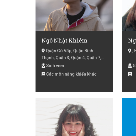
Ngô Nhật Khiêm
Ng
Quận Gò Vấp, Quận Bình
, 
Thạnh, Quận 3, Quận 4, Quận 7,
Hồ Chí Minh
Sinh viên
G
Các môn năng khiếu khác