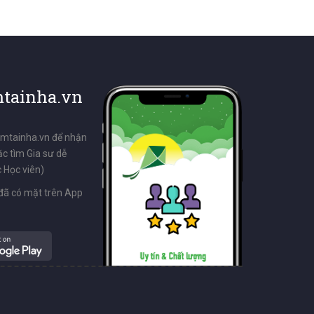
tainha.vn
emtainha.vn để nhận
ặc tìm Gia sư dễ
 Học viên)
đã có mặt trên App