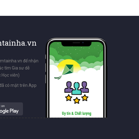
tainha.vn
emtainha.vn để nhận
ặc tìm Gia sư dễ
 Học viên)
đã có mặt trên App