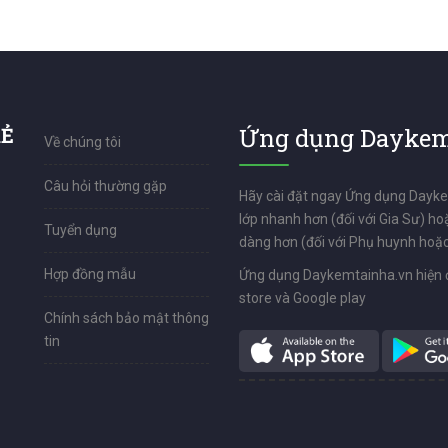
RẺ
Ứng dụng Daykem
Về chúng tôi
Câu hỏi thường gặp
Hãy cài đặt ngay Ứng dụng Dayk
lớp nhanh hơn (đối với Gia Sư) ho
Tuyển dụng
dàng hơn (đối với Phụ huynh hoặc
Hợp đồng mẫu
Ứng dụng Daykemtainha.vn hiện 
store và Google play
Chính sách bảo mật thông
tin