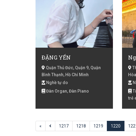
ĐẶNG YẾN
Ng
Quận Thủ Đức, Quận 9, Quận
Th
Bình Thạnh, Hồ Chí Minh
Hò
Nghề tự do
N
Đàn Organ, Đàn Piano
Ti
trẻ
Tiế
HSK
«
1217
1218
1219
1220
122