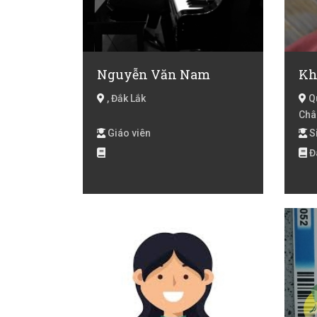
Nguyễn Văn Nam
, Đắk Lắk
Qu
Châ
Giáo viên
Si
Đ