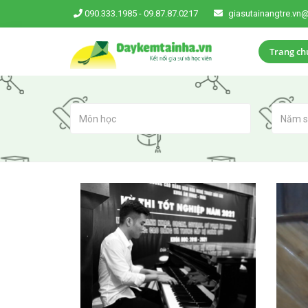
090.333.1985
-
09.87.87.0217
giasutainangtre.vn
Trang ch