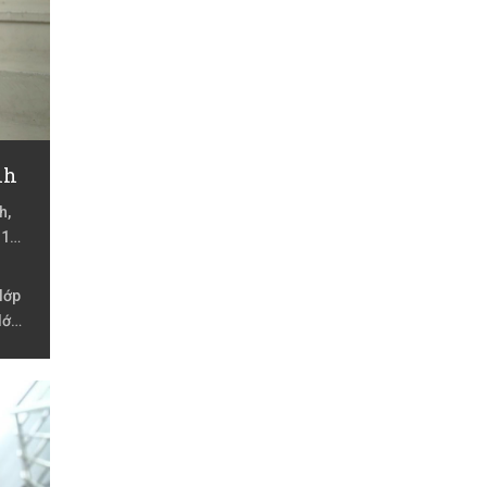
nh
h,
11,
lớp
lớp
n lớp
ớp 8,
học