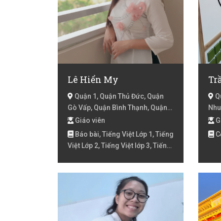
Lê Hiển My
Tr
Quận 1, Quận Thủ Đức, Quận
Qu
Gò Vấp, Quận Bình Thạnh, Quận
Nhu
Tân Bình, Quận Phú Nhuận, Quận
Quậ
Giáo viên
G
3, Quận 10, Quận 5, Quận 8, Hồ
Quậ
Báo bài, Tiếng Việt Lớp 1, Tiếng
C
Chí Minh
Huy
Việt Lớp 2, Tiếng Việt lớp 3, Tiếng
Bè,
Việt lóp 4, Tiếng Việt lớp 5, Văn
Lớp 10, Văn lớp 11, Văn lớp 12,
Văn lớp 6, Văn lớp 7, Văn lớp 8,
Văn lớp 9