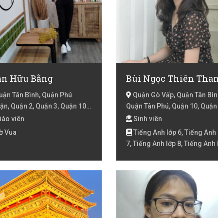
ần Hữu Bằng
Bùi Ngọc Thiên Tha
ận Tân Bình, Quận Phú
Quận Gò Vấp, Quận Tân Bìn
ận, Quận 2, Quận 3, Quận 10,
Quận Tân Phú, Quận 10, Quận 
n 11, Quận 4, Quận 5, Quận 6,
Quận Bình Tân, Hồ Chí Minh
iáo viên
Sinh viên
n 8, Quận Bình Tân, Quận 7,
ờ Vua
Tiếng Anh lớp 6, Tiếng Anh 
ện Bình Chánh, Huyện Nhà
7, Tiếng Anh lớp 8, Tiếng Anh 
 Hồ Chí Minh
9 , Văn Lớp 10, Văn lớp 11, Vă
12, Văn lớp 6, Văn lớp 7, Văn l
Văn lớp 9 , Văn Luyện thi đại 