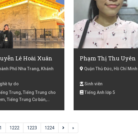
uyễn Lê Hoài Xuân
Phạm Thị Thu Uyên
ành Phố Nha Trang, Khánh
Quận Thủ Đức, Hồ Chí Minh
a
ghề tự do
Sinh viên
ếng Trung, Tiếng Trung cho
Tiếng Anh lớp 5
 em, Tiếng Trung Cơ bản,
ng Trung HSK 1, Tiếng Trung
 2, Tiếng Trung HSK 3
1
1222
1223
1224
»