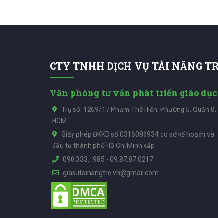
CTY TNHH DỊCH VỤ TÀI NĂNG T
Văn phòng tư vấn phát triển giáo dục
Trụ sở: 1269/17 Phạm Thế Hiển, Phường 5, Quận 8,
HCM
Giấy phép ĐKKD số 0316086934 do sở kế hoạch và
đầu tư thành phố Hồ Chí Minh cấp
090.333.1985
-
09.87.87.0217
giasutainangtre.vn@gmail.com