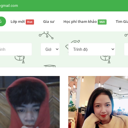
@gmail.com
ủ
Lớp mới
Gia sư
Học phí tham khảo
Tìm Gi
Hot
Mới