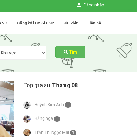
Đăng nhập
a Sư
Đăng ký làm Gia Sư
Bài viết
Liên hệ
Tìm
Top gia sư
Tháng 08
Huỳnh Kim Anh
1
Hằng nga
1
Trần Thị Ngọc Mai
1