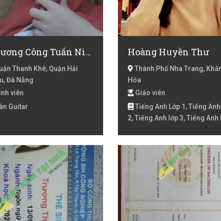
Khương Công Tuấn Ninh
Hoàng Huyền Thư
ận Thanh Khê, Quận Hải
Thành Phố Nha Trang, Khá
u, Đà Nẵng
Hòa
nh viên
Giáo viên
àn Guitar
Tiếng Anh Lớp 1, Tiếng Anh
2, Tiếng Anh lớp 3, Tiếng Anh
4, Tiếng Anh luyện thi Starter,
Tiếng Anh online