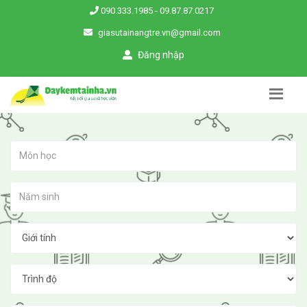
090.333.1985
-
09.87.87.0217
giasutainangtre.vn@gmail.com
Đăng nhập