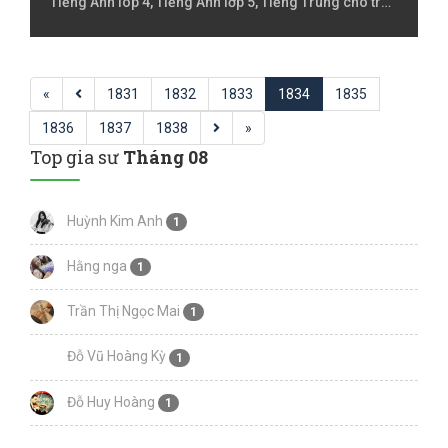
Tiếng Anh lóp 4, Tiếng Anh lớp 5, Tiếng Trung cho trẻ
em, Tiếng Việt cho người nước ngoài, Tiếng Việt Lớp
1, Tiếng Việt Lớp 2, Tiếng Việt lớp 3, Tiếng Việt lóp 4,
Tiếng Việt lớp 5, Toán Lớp 1, Toán Lớp 2, Toán lớp 3,
«
Toán lớp 4, Toán lớp 5
1831
1832
1833
1834
1835
1836
1837
1838
»
Top gia sư
Tháng 08
Huỳnh Kim Anh
1
Hằng nga
1
Trần Thị Ngọc Mai
1
Đỗ Vũ Hoàng Kỳ
1
Đỗ Huy Hoàng
1