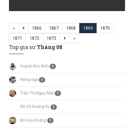
«
1866
1867
1868
1869
1870
1871
1872
1873
»
Top gia sư
Tháng 08
Huỳnh Kim Anh
1
Hằng nga
1
Trần Thị Ngọc Mai
1
Đỗ Vũ Hoàng Kỳ
1
Đỗ Huy Hoàng
1