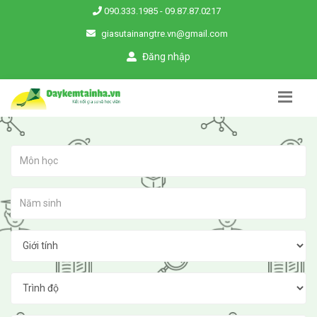
090.333.1985
-
09.87.87.0217
giasutainangtre.vn@gmail.com
Đăng nhập