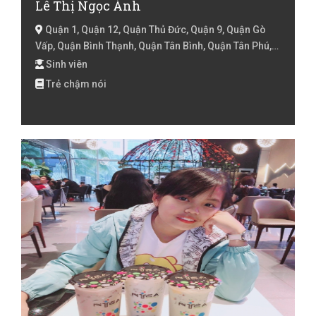
Lê Thị Ngọc Ánh
Quận 1, Quận 12, Quận Thủ Đức, Quận 9, Quận Gò
Vấp, Quận Bình Thạnh, Quận Tân Bình, Quận Tân Phú,
Quận Phú Nhuận, Quận 2, Quận 3, Quận 10, Quận 11,
Sinh viên
Quận 4, Quận 5, Quận 6, Quận 8, Quận 7, Huyện Củ Chi,
Trẻ chậm nói
Huyện Hóc Môn, Huyện Bình Chánh, Huyện Nhà Bè,
Huyện Cần Giờ, Hồ Chí Minh