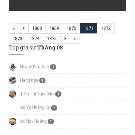
«
1868
1869
1870
1871
1872
1873
1874
1875
»
Top gia sư
Tháng 08
Huỳnh Kim Anh
1
Hằng nga
1
Trần Thị Ngọc Mai
1
Đỗ Vũ Hoàng Kỳ
1
Đỗ Huy Hoàng
1