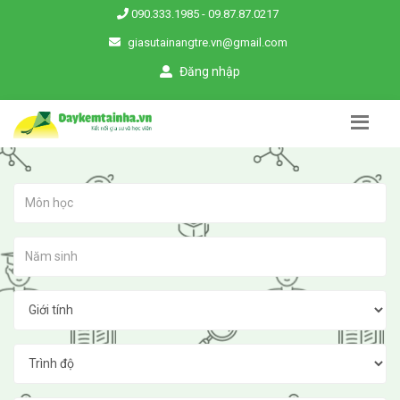
090.333.1985
-
09.87.87.0217
giasutainangtre.vn@gmail.com
Đăng nhập