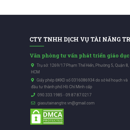
CTY TNHH DỊCH VỤ TÀI NĂNG T
Văn phòng tư vấn phát triển giáo dục
Trụ sở: 1269/17 Phạm Thế Hiển, Phường 5, Quận 8,
HCM
Giấy phép ĐKKD số 0316086934 do sở kế hoạch và
đầu tư thành phố Hồ Chí Minh cấp
090.333.1985
-
09.87.87.0217
giasutainangtre.vn@gmail.com