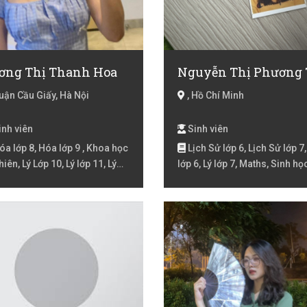
ơng Thị Thanh Hoa
ận Cầu Giấy, Hà Nội
, Hồ Chí Minh
nh viên
Sinh viên
a lớp 8, Hóa lớp 9 , Khoa học
Lịch Sử lớp 6, Lịch Sử lớp 7,
hiên, Lý Lớp 10, Lý lớp 11, Lý
lớp 6, Lý lớp 7, Maths, Sinh họ
6, Lý lớp 7, Lý lớp 8, Lý lớp 9 ,
6, Tiếng Anh Lớp 1, Tiếng Việt
n Lớp 10
1, Tiếng Việt Lớp 2, Tiếng Việt
3, Tiếng Việt lóp 4, Toán Lớp 1
Địa Lý lớp 6