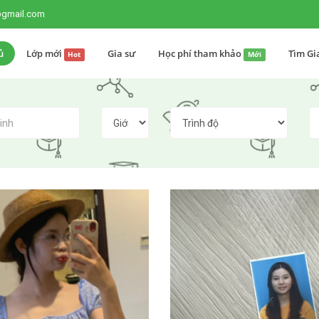
@gmail.com
ủ
Lớp mới
Gia sư
Học phí tham khảo
Tìm Gi
Hot
Mới