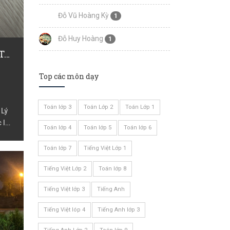
Đỗ Vũ Hoàng Kỳ
1
Đỗ Huy Hoàng
1
Nguyễn Thị Phương Trinh
Top các môn dạy
Toán lớp 3
Toán Lớp 2
Toán Lớp 1
 Lý
c lớp
Toán lớp 4
Toán lớp 5
Toán lớp 6
 Lớp
 lớp
Toán lớp 7
Tiếng Việt Lớp 1
,
Tiếng Việt Lớp 2
Toán lớp 8
Tiếng Việt lớp 3
Tiếng Anh
Tiếng Việt lóp 4
Tiếng Anh lớp 3