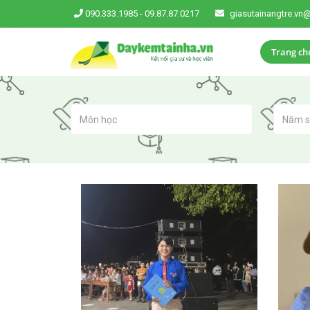
090.333.1985
-
09.87.87.0217
giasutainangtre.vn
Trang ch