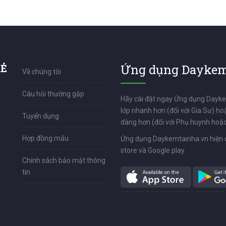
RẺ
Ứng dụng Daykem
Về chúng tôi
Câu hỏi thường gặp
Hãy cài đặt ngay Ứng dụng Dayk
lớp nhanh hơn (đối với Gia Sư) ho
Tuyển dụng
dàng hơn (đối với Phụ huynh hoặc
Hợp đồng mẫu
Ứng dụng Daykemtainha.vn hiện 
store và Google play
Chính sách bảo mật thông
tin