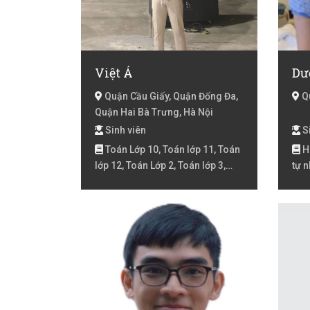
Việt Á
Dư
Quận Cầu Giấy, Quận Đống Đa,
Qu
Quận Hai Bà Trưng, Hà Nội
Sinh viên
Si
Toán Lớp 10, Toán lớp 11, Toán
Hó
lớp 12, Toán Lớp 2, Toán lớp 3,
tự n
Toán lớp 4, Toán lớp 5, Toán lớp 6,
lớp 
Toán lớp 7, Toán lớp 8, Toán lớp 9
Toá