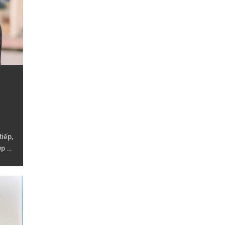
iếp,
p 2,
p 4,
 6,