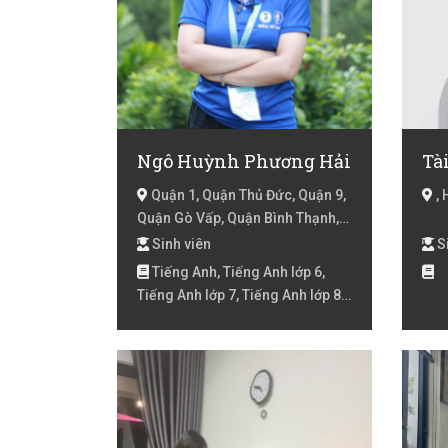
Ngô Huỳnh Phương Hải
Tà
Quận 1, Quận Thủ Đức, Quận 9,
, 
Quận Gò Vấp, Quận Bình Thạnh,
Quận 2, Quận 7, Huyện Hóc Môn,
Sinh viên
Si
Hồ Chí Minh
Tiếng Anh, Tiếng Anh lớp 6,
Tiếng Anh lớp 7, Tiếng Anh lớp 8,
Tiếng Anh lớp 9 , Tiếng Anh
online, Tiếng Hàn, Tiếng Hàn cơ
bản, Tiếng Hàn giao tiếp, Tiếng
Hàn online, Tiếng Hàn Topik 1,
Tiếng Hàn Topik 2, Tiếng Việt cho
người nước ngoài