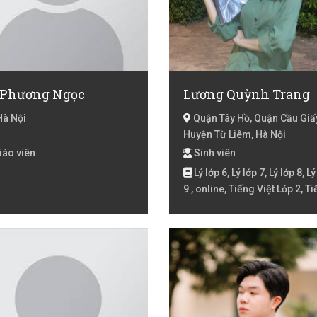
 Phương Ngọc
Lương Quỳnh Trang
Hà Nội
Quận Tây Hồ, Quận Cầu Giấ
Huyện Từ Liêm, Hà Nội
iáo viên
Sinh viên
Lý lớp 6, Lý lớp 7, Lý lớp 8, Lý
9 , online, Tiếng Việt Lớp 2, T
Việt lớp 3, Tiếng Việt lóp 4, T
Việt lớp 5, Toán Lớp 2, Toán lớ
Toán lớp 4, Toán lớp 5, Toán lớ
Toán lớp 7