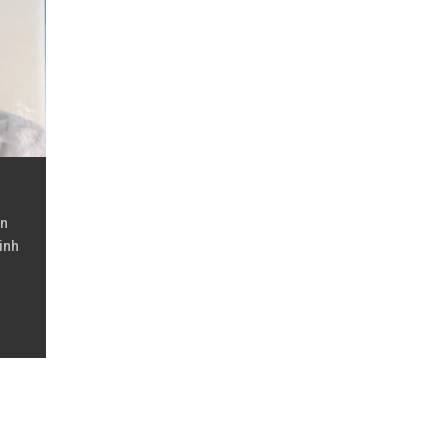
ận
inh