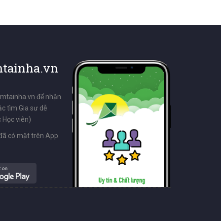
tainha.vn
emtainha.vn để nhận
ặc tìm Gia sư dễ
 Học viên)
đã có mặt trên App