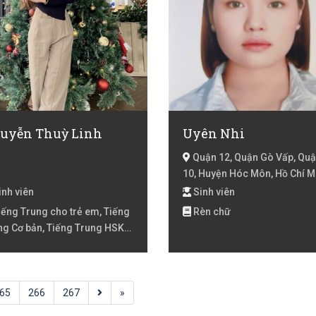
uyễn Thuỳ Linh
Uyên Nhi
Quận 12, Quận Gò Vấp, Qu
10, Huyện Hóc Môn, Hồ Chí M
nh viên
Sinh viên
ếng Trung cho trẻ em, Tiếng
Rèn chữ
ng Cơ bản, Tiếng Trung HSK
Tiếng Trung HSK 2, Tiếng
ng HSK 3, Võ Thuật
65
266
267
»