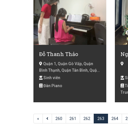
Đỗ Thanh Thảo
Ng
Quận 1, Quận Gò Vấp, Quận
Bình Thạnh, Quận Tân Bình, Quận
Tân Phú, Quận Phú Nhuận, Quận
Sinh viên
Si
3, Quận 10, Quận 11, Quận 5,
Đàn Piano
Ti
Quận 6, Quận 8, Quận Bình Tân,
Tru
Quận 7, Hồ Chí Minh
1, 
Tru
«
260
261
262
263
264
2