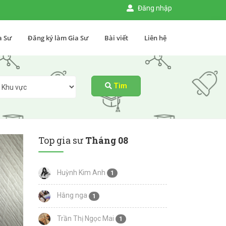
Đăng nhập
a Sư
Đăng ký làm Gia Sư
Bài viết
Liên hệ
Tìm
Top gia sư
Tháng 08
Huỳnh Kim Anh
1
Hằng nga
1
Trần Thị Ngọc Mai
1