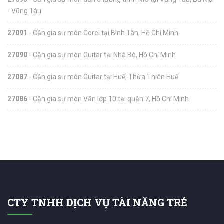
- Vũng Tàu
27091
- Cần gia sư môn Corel tại Bình Tân, Hồ Chí Minh
27090
- Cần gia sư môn Guitar tại Nhà Bè, Hồ Chí Minh
27087
- Cần gia sư môn Guitar tại Huế, Thừa Thiên Huế
27086
- Cần gia sư môn Văn lớp 10 tại quận 7, Hồ Chí Minh
CTY TNHH DỊCH VỤ TÀI NĂNG TRẺ