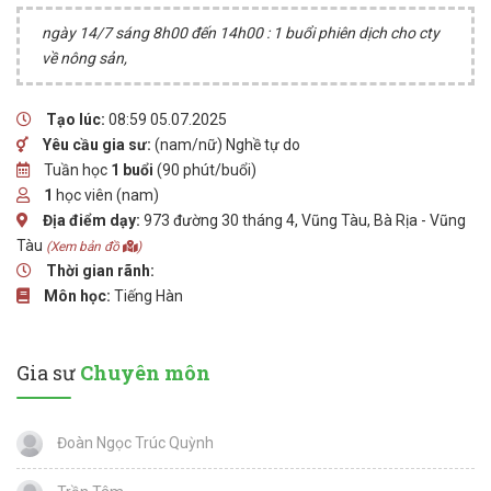
ngày 14/7 sáng 8h00 đến 14h00 : 1 buổi phiên dịch cho cty
về nông sản,
Tạo lúc:
08:59 05.07.2025
Yêu cầu gia sư:
(nam/nữ) Nghề tự do
Tuần học
1 buổi
(90 phút/buổi)
1
học viên (nam)
Địa điểm dạy:
973 đường 30 tháng 4, Vũng Tàu, Bà Rịa - Vũng
Tàu
(Xem bản đồ
)
Thời gian rãnh:
Môn học:
Tiếng Hàn
Gia sư
Chuyên môn
Đoàn Ngọc Trúc Quỳnh