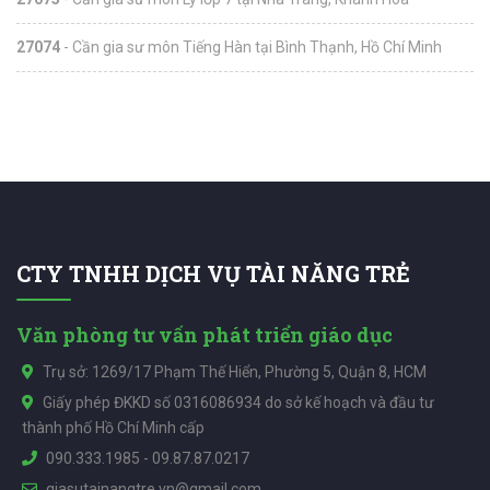
27074
- Cần gia sư môn Tiếng Hàn tại Bình Thạnh, Hồ Chí Minh
CTY TNHH DỊCH VỤ TÀI NĂNG TRẺ
Văn phòng tư vấn phát triển giáo dục
Trụ sở: 1269/17 Phạm Thế Hiển, Phường 5, Quận 8, HCM
Giấy phép ĐKKD số 0316086934 do sở kế hoạch và đầu tư
thành phố Hồ Chí Minh cấp
090.333.1985
-
09.87.87.0217
giasutainangtre.vn@gmail.com