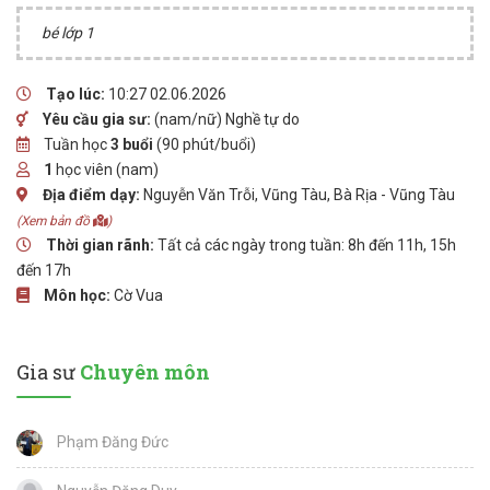
bé lớp 1
Tạo lúc:
10:27 02.06.2026
Yêu cầu gia sư:
(nam/nữ) Nghề tự do
Tuần học
3 buổi
(90 phút/buổi)
1
học viên (nam)
Địa điểm dạy:
Nguyễn Văn Trỗi, Vũng Tàu, Bà Rịa - Vũng Tàu
(Xem bản đồ
)
Thời gian rãnh:
Tất cả các ngày trong tuần: 8h đến 11h, 15h
đến 17h
Môn học:
Cờ Vua
Gia sư
Chuyên môn
Phạm Đăng Đức