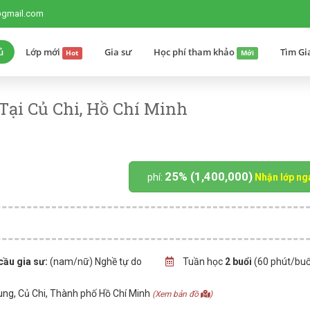
@gmail.com
ủ
Lớp mới
Gia sư
Học phí tham khảo
Tìm Gi
Hot
Mới
ại Củ Chi, Hồ Chí Minh
25% (1,400,000)
phí:
Nhận lớp ng
cầu gia sư:
(nam/nữ) Nghề tự do
Tuần học
2 buổi
(60 phút/buổ
ung, Củ Chi, Thành phố Hồ Chí Minh
(Xem bản đồ
)