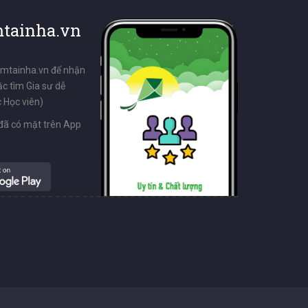
tainha.vn
emtainha.vn để nhận
ặc tìm Gia sư dễ
 Học viên)
đã có mặt trên App