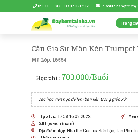
090.333.1985
-
09.87.87.0217
giasutainangtre.vn
Trang ch
Cần Gia Sư Môn Kèn Trumpet T
Mã Lớp: 16554
700,000/Buổi
Học phí :
các học viên học để làm ban kèn trong giáo xứ
Tạo lúc:
17:58 16.08.2022
Yêu 
20
học viên (nam)
Địa điểm dạy:
Nhà thờ Giáo xứ Sơn Lộc, Tân Phú Tr
Thời gian rãnh: