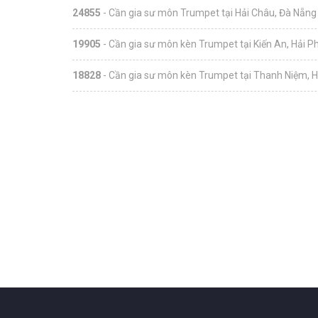
24855
- Cần gia sư môn Trumpet tại Hải Châu, Đà Nẵng
19905
- Cần gia sư môn kèn Trumpet tại Kiến An, Hải P
18828
- Cần gia sư môn kèn Trumpet tại Thanh Niệm, 