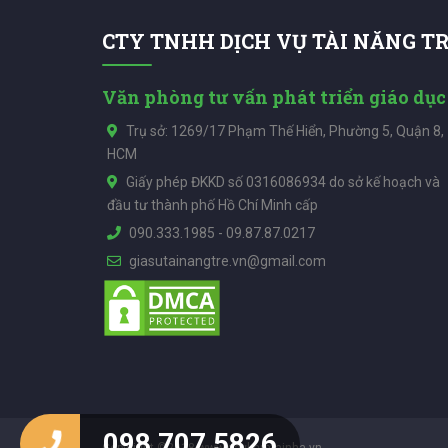
CTY TNHH DỊCH VỤ TÀI NĂNG T
Văn phòng tư vấn phát triển giáo dục
Trụ sở: 1269/17 Phạm Thế Hiển, Phường 5, Quận 8,
HCM
Giấy phép ĐKKD số 0316086934 do sở kế hoạch và
đầu tư thành phố Hồ Chí Minh cấp
090.333.1985
-
09.87.87.0217
giasutainangtre.vn@gmail.com
098 707 5826
Copyright ©2018 www.daykemtainha.vn.