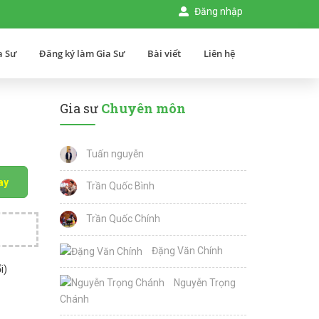
Đăng nhập
a Sư
Đăng ký làm Gia Sư
Bài viết
Liên hệ
Gia sư
Chuyên môn
Tuấn nguyễn
ay
Trần Quốc Bình
Trần Quốc Chính
Đặng Văn Chính
i)
Nguyễn Trọng
Chánh