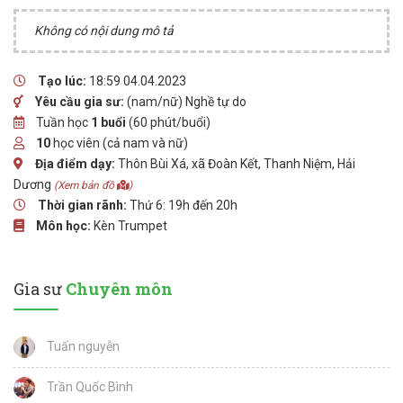
Không có nội dung mô tả
Tạo lúc:
18:59 04.04.2023
Yêu cầu gia sư:
(nam/nữ) Nghề tự do
Tuần học
1 buổi
(60 phút/buổi)
10
học viên (cả nam và nữ)
Địa điểm dạy:
Thôn Bùi Xá, xã Đoàn Kết, Thanh Niệm, Hải
Dương
(Xem bản đồ
)
Thời gian rãnh:
Thứ 6: 19h đến 20h
Môn học:
Kèn Trumpet
Gia sư
Chuyên môn
Tuấn nguyễn
Trần Quốc Bình