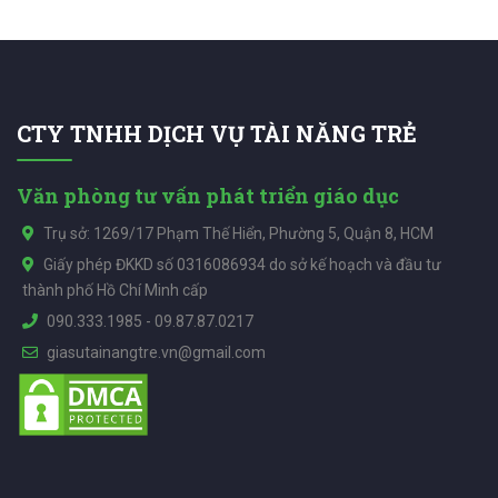
CTY TNHH DỊCH VỤ TÀI NĂNG TRẺ
Văn phòng tư vấn phát triển giáo dục
Trụ sở: 1269/17 Phạm Thế Hiển, Phường 5, Quận 8, HCM
Giấy phép ĐKKD số 0316086934 do sở kế hoạch và đầu tư
thành phố Hồ Chí Minh cấp
090.333.1985
-
09.87.87.0217
giasutainangtre.vn@gmail.com