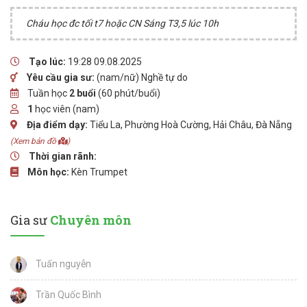
Cháu học đc tối t7 hoặc CN Sáng T3,5 lúc 10h
Tạo lúc:
19:28 09.08.2025
Yêu cầu gia sư:
(nam/nữ) Nghề tự do
Tuần học
2 buổi
(60 phút/buổi)
1
học viên (nam)
Địa điểm dạy:
Tiểu La, Phường Hoà Cường, Hải Châu, Đà Nẵng
(Xem bản đồ
)
Thời gian rãnh:
Môn học:
Kèn Trumpet
Gia sư
Chuyên môn
Tuấn nguyễn
Trần Quốc Bình