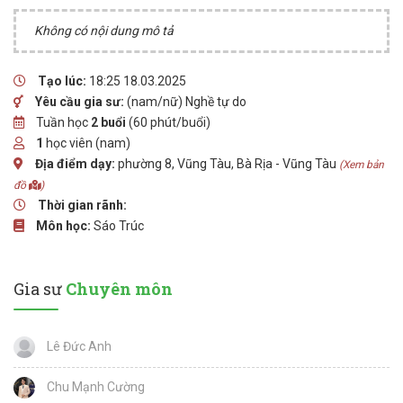
Không có nội dung mô tả
Tạo lúc:
18:25 18.03.2025
Yêu cầu gia sư:
(nam/nữ) Nghề tự do
Tuần học
2 buổi
(60 phút/buổi)
1
học viên (nam)
Địa điểm dạy:
phường 8, Vũng Tàu, Bà Rịa - Vũng Tàu
(Xem bản
đồ
)
Thời gian rãnh:
Môn học:
Sáo Trúc
Gia sư
Chuyên môn
Lê Đức Anh
Chu Mạnh Cường