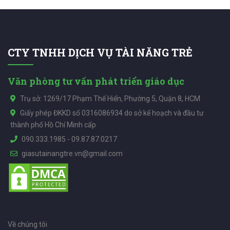
CTY TNHH DỊCH VỤ TÀI NĂNG TRẺ
Văn phòng tư vấn phát triển giáo dục
Trụ sở: 1269/17 Phạm Thế Hiển, Phường 5, Quận 8, HCM
Giấy phép ĐKKD số 0316086934 do sở kế hoạch và đầu tư
thành phố Hồ Chí Minh cấp
090.333.1985
-
09.87.87.0217
giasutainangtre.vn@gmail.com
Về chúng tôi