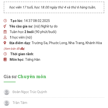
học viên 17 tuổi, học 18.00 ngày thứ 4 và thứ 6 hàng tuần,
Tạo lúc:
14:37 08.02.2025
Yêu cầu gia sư:
(nữ) Nghề tự do
Tuần học
2 buổi
(90 phút/buổi)
1
học viên (nữ)
Địa điểm dạy:
Trường Sa, Phước Long, Nha Trang, Khánh Hòa
(Xem bản đồ
)
Thời gian rãnh:
Môn học:
Tiếng Hàn
Gia sư
Chuyên môn
Đoàn Ngọc Trúc Quỳnh
Trần Tâm