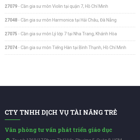
27079
- Cần gia sư môn Violin tại quận 7, Hồ Chí Minh
27048
- Cần gia sư môn Harmonica tại Hải Châu, Đà Nẵng
27075
- Cần gia sư môn Lý lớp 7 tại Nha Trang, Khánh Hòa
27074
- Cần gia sư môn Tiếng Hàn tại Bình Thạnh, Hồ Chí Minh
CTY TNHH DỊCH VỤ TÀI NĂNG TRẺ
Văn phòng tư vấn phát triển giáo dục