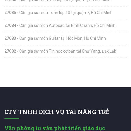
27085
- Cần gia sư môn Toán lớp 10 tại quận 7, Hồ Chí Minh
27084
- Cần gia sư môn Autocad tại Bình Chánh, Hồ Chí Minh
27083
- Cần gia sư môn Guitar tại Hóc Môn, Hồ Chí Minh
27082
- Cần gia sư môn Tin học cơ bản tại Chư Yang, Đăk Lăk
CTY TNHH DỊCH VỤ TÀI NĂNG TRẺ
Văn phòng tư vấn phát triển giáo dục