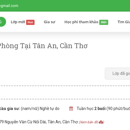
@gmail.com
ủ
Lớp mới
Gia sư
Học phí tham khảo
Tìm Gi
Hot
Mới
Phòng Tại Tân An, Cần Thơ
Lớp đã gi
cầu gia sư:
(nam/nữ) Nghề tự do
Tuần học
2 buổi
(90 phút/buổ
179 Nguyễn Văn Cừ Nối Dài, Tân An, Cần Thơ
(Xem bản đồ
)