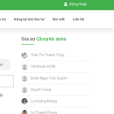
Đăng nhập
a Sư
Đăng ký làm Gia Sư
Bài viết
Liên hệ
Gia sư
Chuyên môn
Trần Thị Thanh Thúy
ao
Tài khoản 6298
Đoàn Ngọc Trúc Quỳnh
Huỳnh Trung
i)
Lư Hoàng Khang
Lê Thanh Phong