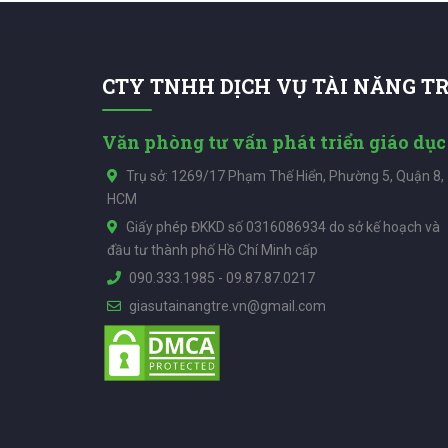
CTY TNHH DỊCH VỤ TÀI NĂNG T
Văn phòng tư vấn phát triển giáo dục
Trụ sở: 1269/17 Phạm Thế Hiển, Phường 5, Quận 8,
HCM
Giấy phép ĐKKD số 0316086934 do sở kế hoạch và
đầu tư thành phố Hồ Chí Minh cấp
090.333.1985
-
09.87.87.0217
giasutainangtre.vn@gmail.com