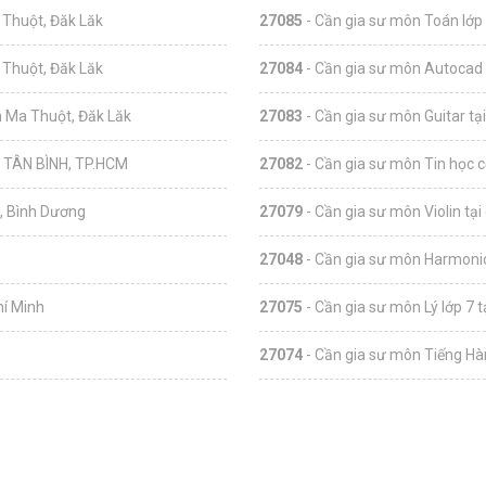
 Thuột, Đăk Lăk
27085
- Cần gia sư môn Toán lớp 
 Thuột, Đăk Lăk
27084
- Cần gia sư môn Autocad 
n Ma Thuột, Đăk Lăk
27083
- Cần gia sư môn Guitar tạ
TÂN BÌNH, TP.HCM
27082
- Cần gia sư môn Tin học c
, Bình Dương
27079
- Cần gia sư môn Violin tại
27048
- Cần gia sư môn Harmonic
hí Minh
27075
- Cần gia sư môn Lý lớp 7 
27074
- Cần gia sư môn Tiếng Hàn