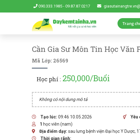
090.333.1985
-
09.87.87.0217
giasutainangtre.vn
Trang ch
Cần Gia Sư Môn Tin Học Văn 
Mã Lớp: 26569
250,000/Buổi
Học phí :
Không có nội dung mô tả
Tạo lúc:
09:46 10.05.2026
Yêu 
1
học viên (nam)
Địa điểm dạy:
sau lưng bệnh viện Đại học Y Dược, 
Thời gian rãnh: