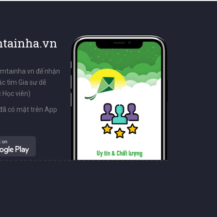
tainha.vn
emtainha.vn để nhận
ặc tìm Gia sư dễ
 Học viên)
đã có mặt trên App