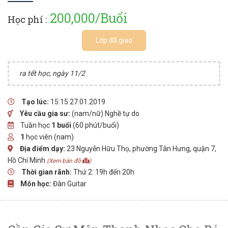
200,000/Buổi
Học phí :
Lớp đã giao
ra tết học, ngày 11/2
Tạo lúc:
15:15 27.01.2019
Yêu cầu gia sư:
(nam/nữ) Nghề tự do
Tuần học
1 buổi
(60 phút/buổi)
1
học viên (nam)
Địa điểm dạy:
23 Nguyễn Hữu Thọ, phường Tân Hưng, quận 7,
Hồ Chí Minh
(Xem bản đồ
)
Thời gian rãnh:
Thứ 2: 19h đến 20h
Môn học:
Đàn Guitar