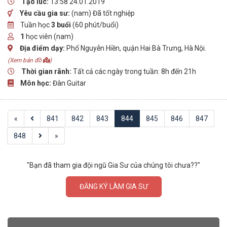
Tạo lúc:
13:58 24.01.2019
Yêu cầu gia sư:
(nam) Đã tốt nghiệp
Tuần học
3 buổi
(60 phút/buổi)
1
học viên (nam)
Địa điểm dạy:
Phố Nguyễn Hiền, quận Hai Bà Trưng, Hà Nội.
(Xem bản đồ
)
Thời gian rãnh:
Tất cả các ngày trong tuần: 8h đến 21h
Môn học:
Đàn Guitar
«
841
842
843
844
845
846
847
848
»
"Bạn đã tham gia đội ngũ Gia Sư của chúng tôi chưa??"
ĐĂNG KÝ LÀM GIA SƯ