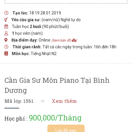
Tạo lúc:
18:19 28.01.2019
Yêu cầu gia sư:
(nam/nữ) Nghề tự do
Tuần học
2 buổi
(90 phút/buổi)
1
học viên (nam)
Địa điểm dạy:
Online
(Xem bản đồ
)
Thời gian rãnh:
Tất cả các ngày trong tuần: 16h đến 18h
Môn học:
Tiếng Nhật N2
Cần Gia Sư Môn Piano Tại Bình
Dương
Mã lớp: 1561
Xem thêm
900,000/Tháng
Học phí :
Lớp đã giao