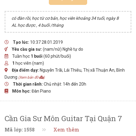
có đàn rồi, học từ cơ bản, học viên khoảng 34 tuổi, ngày 8
AL học được , 4 buổi /tháng
Tạo lúc:
10:37 28.01.2019
Yêu cầu gia sư:
(nam/nữ) Nghề tự do
Tuần học
1 buổi
(60 phút/buổi)
1
học viên (nam)
Địa điểm dạy:
Nguyễn Trãi, Lái Thiêu, Thị xã Thuận An, Bình
Dương
(Xem bản đồ
)
Thời gian rãnh:
Chủ nhật: 14h đến 20h
Môn học:
Đàn Piano
Cần Gia Sư Môn Guitar Tại Quận 7
Mã lớp: 1558
Xem thêm