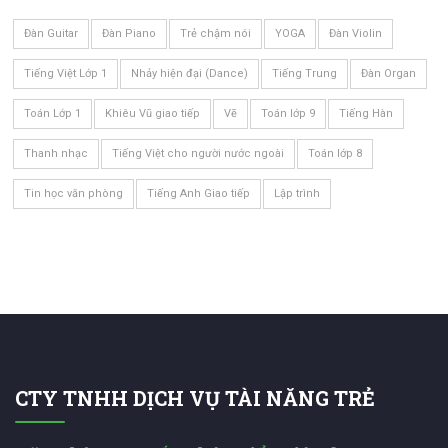
Đàn Guitar
Đàn Piano
Trẻ chậm nói
YOGA
Đàn Violin
Tiếng Việt Lớp 1
Nhảy hiện đại (Dance)
Tiếng Trung
Đàn Organ
Toán Lớp 1
Khiêu Vũ giao tiếp
Vẽ
Toán lớp 9
Tiếng Hàn
Thanh nhạc
Tiếng Việt cho người nước ngoài
Toán lớp 8
Tin học văn phòng
Tiếng Anh Giao tiếp
Lập trình
CTY TNHH DỊCH VỤ TÀI NĂNG TRẺ