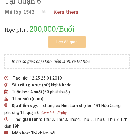
Tại Quận 6
Mã lớp: 1542
Xem thêm
200,000/Buổi
Học phí :
Lớp đã giao
thích cô giáo chịu khó, hiền lành, ra tết học
Tạo lúc:
12:25 25.01.2019
Yêu cầu gia sư:
(nữ) Nghề tự do
Tuần học
4 buổi
(60 phút/buổi)
1
học viên (nam)
Địa điểm dạy:
-- chung cư Him Lam chợ lớn 491 Hậu Giang,
phường 11, quận 6
(Xem bản đồ
)
Thời gian rãnh:
Thứ 2, Thứ 3, Thứ 4, Thứ 5, Thứ 6, Thứ 7: 17h
đến 19h
Môn học:
Trẻ chậm nói