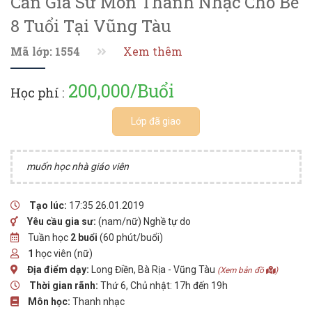
Cần Gia Sư Môn Thanh Nhạc Cho Bé
8 Tuổi Tại Vũng Tàu
Mã lớp: 1554
Xem thêm
200,000/Buổi
Học phí :
Lớp đã giao
muốn học nhà giáo viên
Tạo lúc:
17:35 26.01.2019
Yêu cầu gia sư:
(nam/nữ) Nghề tự do
Tuần học
2 buổi
(60 phút/buổi)
1
học viên (nữ)
Địa điểm dạy:
Long Điền, Bà Rịa - Vũng Tàu
(Xem bản đồ
)
Thời gian rãnh:
Thứ 6, Chủ nhật: 17h đến 19h
Môn học:
Thanh nhạc