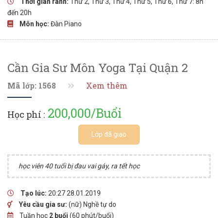
Thời gian rãnh:
Thứ 2, Thứ 3, Thứ 4, Thứ 5, Thứ 6, Thứ 7: 8h
đến 20h
Môn học:
Đàn Piano
Cần Gia Sư Môn Yoga Tại Quận 2
Mã lớp: 1568
Xem thêm
200,000/Buổi
Học phí :
Lớp đã giao
học viên 40 tuổi bị đau vai gáy, ra tết học
Tạo lúc:
20:27 28.01.2019
Yêu cầu gia sư:
(nữ) Nghề tự do
Tuần học
2 buổi
(60 phút/buổi)