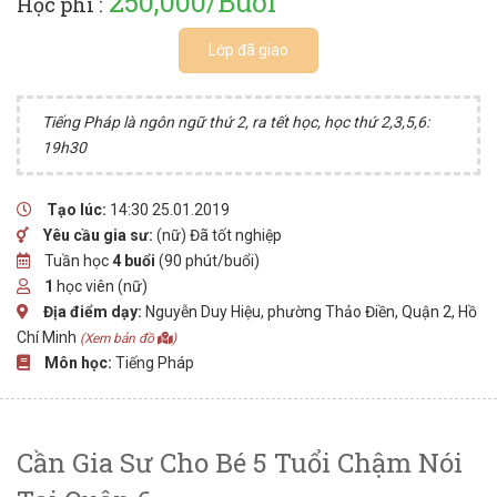
250,000/Buổi
Học phí :
Lớp đã giao
Tiếng Pháp là ngôn ngữ thứ 2, ra tết học, học thứ 2,3,5,6:
19h30
Tạo lúc:
14:30 25.01.2019
Yêu cầu gia sư:
(nữ) Đã tốt nghiệp
Tuần học
4 buổi
(90 phút/buổi)
1
học viên (nữ)
Địa điểm dạy:
Nguyễn Duy Hiệu, phường Thảo Điền, Quận 2, Hồ
Chí Minh
(Xem bản đồ
)
Môn học:
Tiếng Pháp
Cần Gia Sư Cho Bé 5 Tuổi Chậm Nói