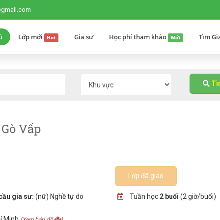
@gmail.com
ủ
Lớp mới
Gia sư
Học phí tham khảo
Tìm Gi
Hot
Mới
T
 Gò Vấp
Lớp đã giao
cầu gia sư:
(nữ) Nghề tự do
Tuần học
2 buổi
(2 giờ/buổi)
hí Minh
(Xem bản đồ
)