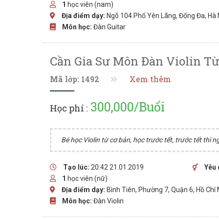
1
học viên (nam)
Địa điểm dạy:
Ngõ 104 Phố Yên Lãng, Đống Đa, Hà 
Môn học:
Đàn Guitar
Cần Gia Sư Môn Đàn Violin Từ 
Mã lớp: 1492
Xem thêm
300,000/Buổi
Học phí :
Bé học Violin từ cơ bản, học trước tết, trước tết t
Tạo lúc:
20:42 21.01.2019
Yêu 
1
học viên (nữ)
Địa điểm dạy:
Bình Tiên, Phường 7, Quận 6, Hồ Chí
Môn học:
Đàn Violin