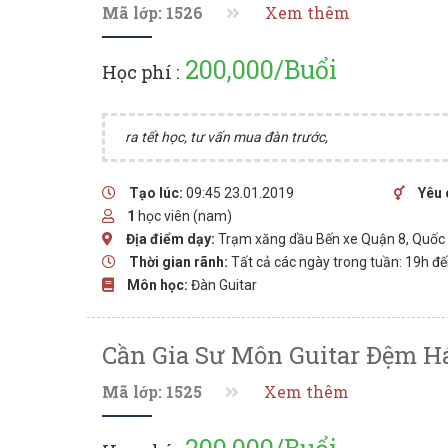
Mã lớp: 1526
Xem thêm
200,000/Buổi
Học phí :
ra tết học, tư vấn mua đàn trước,
Tạo lúc:
09:45 23.01.2019
Yêu 
1
học viên (nam)
Địa điểm dạy:
Trạm xăng dầu Bến xe Quận 8, Quốc l
Thời gian rãnh:
Tất cả các ngày trong tuần: 19h đ
Môn học:
Đàn Guitar
Cần Gia Sư Môn Guitar Đệm Há
Mã lớp: 1525
Xem thêm