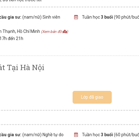
cầu gia sư:
(nam/nữ) Sinh viên
Tuần học
3 buổi
(90 phút/buổ
h Thạnh, Hồ Chí Minh
(Xem bản đồ
)
 17h đến 21h
t Tại Hà Nội
Lớp đã giao
cầu gia sư:
(nam/nữ) Nghề tự do
Tuần học
3 buổi
(60 phút/buổ