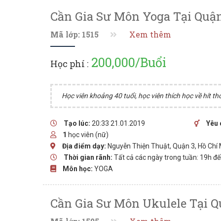
Cần Gia Sư Môn Yoga Tại Quậ
Mã lớp: 1515
Xem thêm
200,000/Buổi
Học phí :
Học viên khoảng 40 tuổi, học viên thích học về hít thở
Tạo lúc:
20:33 21.01.2019
Yêu 
1
học viên (nữ)
Địa điểm dạy:
Nguyễn Thiện Thuật, Quận 3, Hồ Chí
Thời gian rãnh:
Tất cả các ngày trong tuần: 19h đ
Môn học:
YOGA
Cần Gia Sư Môn Ukulele Tại Q