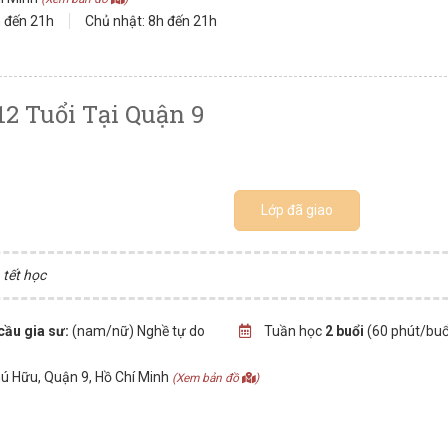
h đến 21h
Chủ nhật: 8h đến 21h
12 Tuổi Tại Quận 9
Lớp đã giao
 tết học
cầu gia sư:
(nam/nữ) Nghề tự do
Tuần học
2 buổi
(60 phút/buổ
ú Hữu, Quận 9, Hồ Chí Minh
(Xem bản đồ
)