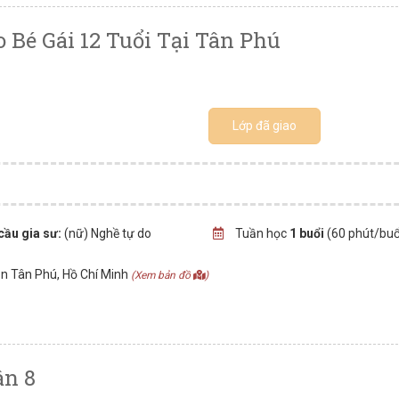
 Bé Gái 12 Tuổi Tại Tân Phú
Lớp đã giao
cầu gia sư:
(nữ) Nghề tự do
Tuần học
1 buổi
(60 phút/buổ
n Tân Phú, Hồ Chí Minh
(Xem bản đồ
)
ận 8