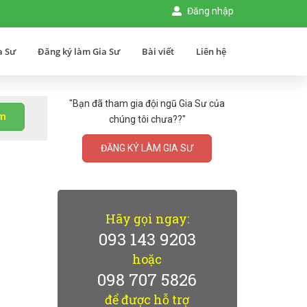
Đăng nhập
a Sư
Đăng ký làm Gia Sư
Bài viết
Liên hệ
"Bạn đã tham gia đội ngũ Gia Sư của
ìm
chúng tôi chưa??"
ĐĂNG KÝ LÀM GIA SƯ
Hãy gọi ngay:
093 143 9203
hoặc
098 707 5826
để được hỗ trợ