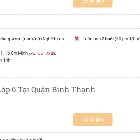
Lớp đã giao
cầu gia sư:
(nam/nữ) Nghề tự do
Tuần học
2 buổi
(60 phút/buổ
1, Hồ Chí Minh
(Xem bản đồ
)
ến 14h
Lớp 6 Tại Quận Bình Thạnh
Lớp đã giao
 ưu tiên học trước tết