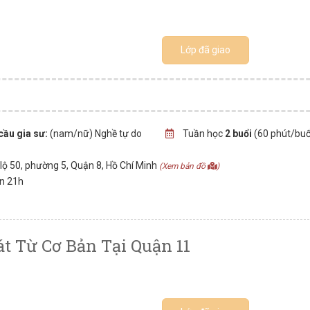
Lớp đã giao
cầu gia sư:
(nam/nữ) Nghề tự do
Tuần học
2 buổi
(60 phút/buổ
ộ 50, phường 5, Quận 8, Hồ Chí Minh
(Xem bản đồ
)
ến 21h
t Từ Cơ Bản Tại Quận 11