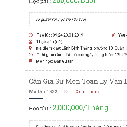
200,000/Buổi
Học phí :
có guitar rồi, học viên 37 tuổi
Tạo lúc:
09:24 23.01.2019
Yêu 
1
học viên (nữ)
Địa điểm dạy:
Lãnh Binh Thăng, phường 13, Quận 1
Thời gian rãnh:
Tất cả các ngày trong tuần: 12h đ
Môn học:
Đàn Guitar
Cần Gia Sư Môn Toán Lý Văn 
Mã lớp: 1522
Xem thêm
2,000,000/Tháng
Học phí :
Dạy theo sách giáo khoa, học lực học sinh trung bình,