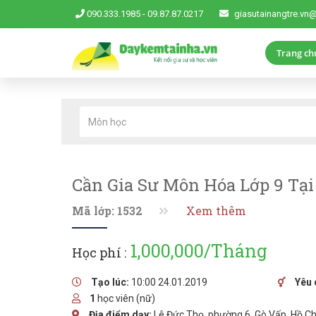
090.333.1985
-
09.87.87.0217
giasutainangtre.vn
Trang ch
Cần Gia Sư Môn Hóa Lớp 9 Tại
Mã lớp: 1532
Xem thêm
1,000,000/Tháng
Học phí :
Tạo lúc:
10:00 24.01.2019
Yêu 
1
học viên (nữ)
Địa điểm dạy:
Lê Đức Thọ, phường 6, Gò Vấp, Hồ C