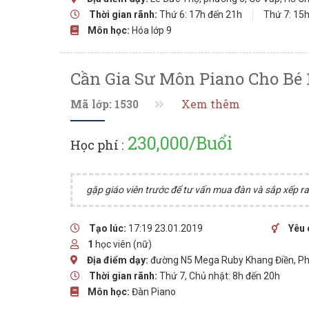
Thời gian rãnh:
Thứ 6: 17h đến 21h
Thứ 7: 15
Môn học:
Hóa lớp 9
Cần Gia Sư Môn Piano Cho Bé 
Mã lớp: 1530
Xem thêm
230,000/Buổi
Học phí :
gặp giáo viên trước để tư vấn mua đàn và sắp xếp ra
Tạo lúc:
17:19 23.01.2019
Yêu 
1
học viên (nữ)
Địa điểm dạy:
đường N5 Mega Ruby Khang Điền, Ph
Thời gian rãnh:
Thứ 7, Chủ nhật: 8h đến 20h
Môn học:
Đàn Piano