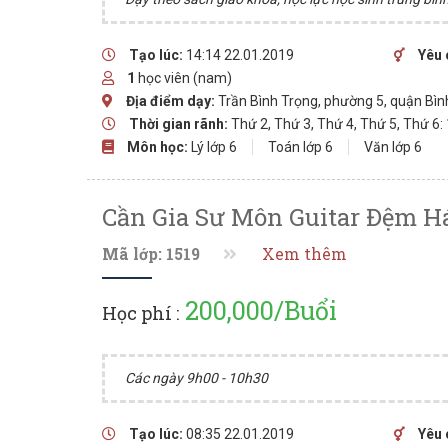
Tạo lúc:
14:14 22.01.2019
Yêu 
1
học viên (nam)
Địa điểm dạy:
Trần Bình Trọng, phường 5, quận Bìn
Thời gian rãnh:
Thứ 2, Thứ 3, Thứ 4, Thứ 5, Thứ 6:
Môn học:
Lý lớp 6
Toán lớp 6
Văn lớp 6
Cần Gia Sư Môn Guitar Đệm Há
Mã lớp: 1519
Xem thêm
200,000/Buổi
Học phí :
Các ngày 9h00 - 10h30
Tạo lúc:
08:35 22.01.2019
Yêu 