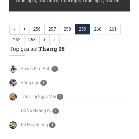
Toán lớp 4, Toán lớp 5, Toán lớp 6, Toán lớp 7, Toán lớp
8, Toán lớp 9 , Toán Luyện thi đại học
«
256
257
258
259
260
261
262
263
»
Top gia sư
Tháng 08
Huỳnh Kim Anh
1
Hằng nga
1
Trần Thị Ngọc Mai
1
Đỗ Vũ Hoàng Kỳ
1
Đỗ Huy Hoàng
1