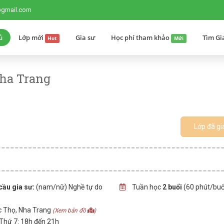
@gmail.com
ủ
Lớp mới
Gia sư
Học phí tham khảo
Tìm Gi
Hot
Mới
Nha Trang
Lớp đã gi
cầu gia sư:
(nam/nữ) Nghề tự do
Tuần học
2 buổi
(60 phút/buổ
c Thọ, Nha Trang
(Xem bản đồ
)
 Thứ 7: 18h đến 21h