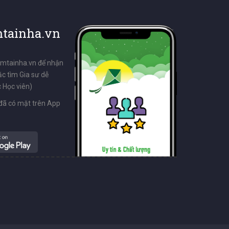
tainha.vn
emtainha.vn để nhận
ặc tìm Gia sư dễ
 Học viên)
đã có mặt trên App