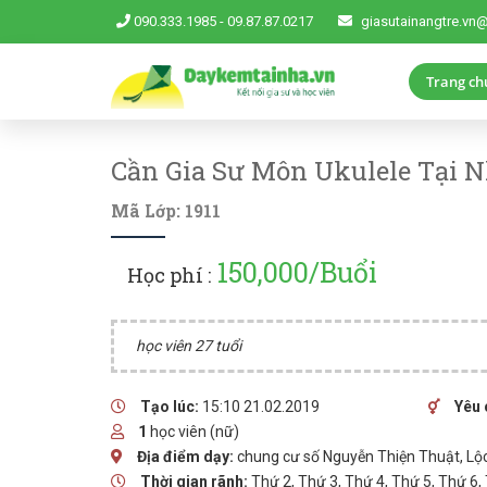
090.333.1985
-
09.87.87.0217
giasutainangtre.vn
Trang ch
Cần Gia Sư Môn Ukulele Tại 
Mã Lớp: 1911
150,000/Buổi
Học phí :
học viên 27 tuổi
Tạo lúc:
15:10 21.02.2019
Yêu 
1
học viên (nữ)
Địa điểm dạy:
chung cư số Nguyễn Thiện Thuật, Lộ
Thời gian rãnh:
Thứ 2, Thứ 3, Thứ 4, Thứ 5, Thứ 6,