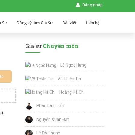
Đăng nhập
a Sư
Đăng ký làm Gia Sư
Bài viết
Liên hệ
Gia sư
Chuyên môn
Lê Ngọc Hưng
ao
Võ Thiện Tín
Hoàng Hà Chi
Phan Lâm Tấn
i)
Nguyễn Xuân Đạt
Lê Đỗ Thanh