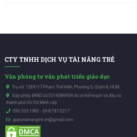
CTY TNHH DỊCH VỤ TÀI NĂNG TRẺ
Văn phòng tư vấn phát triển giáo dục
Trụ sở: 1269/17 Phạm Thế Hiển, Phường 5, Quận 8, HCM
Giấy phép ĐKKD số 0316086934 do sở kế hoạch và đầu tư
thành phố Hồ Chí Minh cấp
090.333.1985
-
09.87.87.0217
giasutainangtre.vn@gmail.com