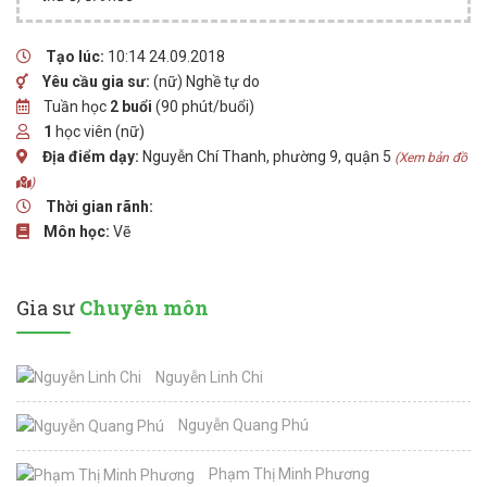
Tạo lúc:
10:14 24.09.2018
Yêu cầu gia sư:
(nữ) Nghề tự do
Tuần học
2 buổi
(90 phút/buổi)
1
học viên (nữ)
Địa điểm dạy:
Nguyễn Chí Thanh, phường 9, quận 5
(Xem bản đồ
)
Thời gian rãnh:
Môn học:
Vẽ
Gia sư
Chuyên môn
Nguyễn Linh Chi
Nguyễn Quang Phú
Phạm Thị Minh Phương